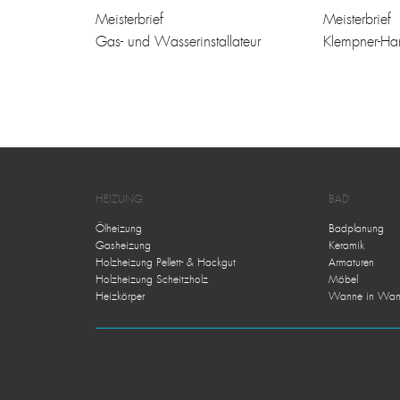
Meisterbrief
Meisterbrief
Gas- und Wasserinstallateur
Klempner-Ha
HEIZUNG
BAD
Ölheizung
Badplanung
Gasheizung
Keramik
Holzheizung Pellett- & Hackgut
Armaturen
Holzheizung Scheitzholz
Möbel
Heizkörper
Wanne in Wan