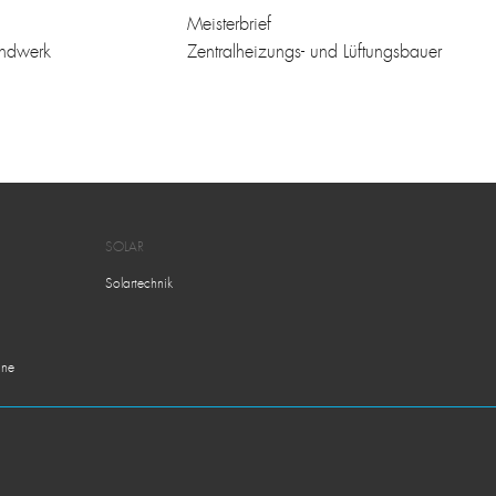
Meisterbrief
ndwerk
Zentralheizungs- und Lüftungsbauer
SOLAR
Solartechnik
ne