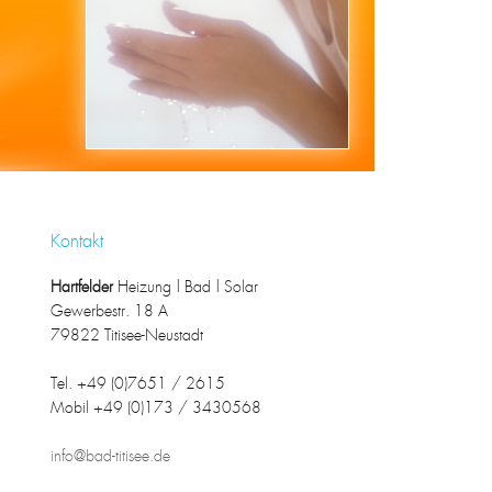
Kontakt
Hartfelder
Heizung | Bad | Solar
Gewerbestr. 18 A
79822 Titisee-Neustadt
Tel.
+49 (0)7651 / 2615
Mobil
+49 (0)173 / 3430568
info@bad-titisee.de